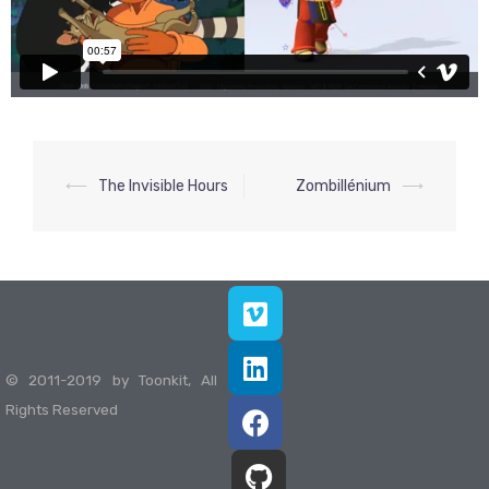
⟵
The Invisible Hours
Zombillénium
⟶
© 2011-2019 by Toonkit, All
Rights Reserved