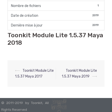
Nombre de fichiers
1
Date de création
2019
Dernière mise à jour
2019
Toonkit Module Lite 1.5.37 Maya
2018
⟵
Toonkit Module Lite
Toonkit Module Lite
Navigation
1.5.37 Maya 2017
1.5.37 Maya 2019
⟶
d’article
Vimeo
Linkedin
© 2011-2019 by Toonkit, All
Facebook
Github
Rights Reserved