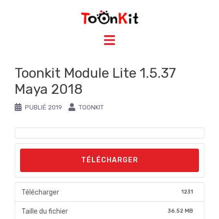
Aller
au
contenu
Toonkit Module Lite 1.5.37
Maya 2018
PUBLIÉ
2019
TOONKIT
TÉLÉCHARGER
Télécharger
1231
Taille du fichier
36.52 MB