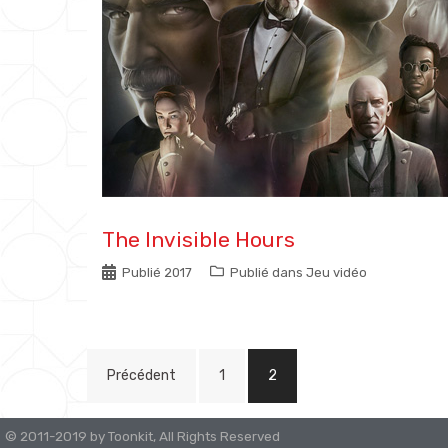
The Invisible Hours
Publié
2017
Publié dans
Jeu vidéo
Navigation
Précédent
1
2
des
articles
© 2011-2019 by Toonkit, All Rights Reserved